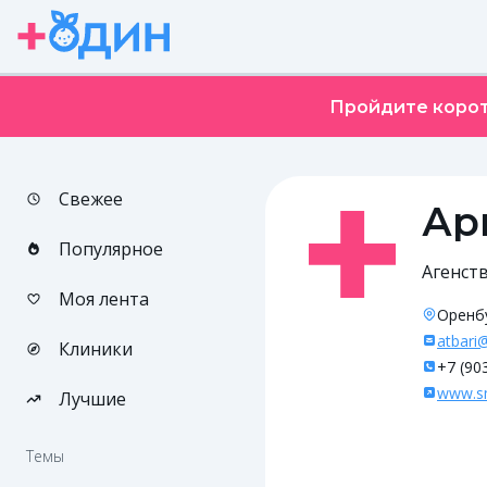
Пройдите корот
Свежее
Ар
Популярное
Агенст
Моя лента
Оренбу
atbari
Клиники
+7 (90
www.sm
Лучшие
Темы