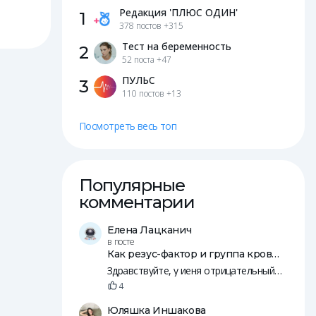
Редакция 'ПЛЮС ОДИН'
1
378 постов
+315
Тест на беременность
2
52 поста
+47
ПУЛЬС
3
110 постов
+13
Посмотреть весь топ
Популярные
комментарии
Елена Лацканич
в посте
Как резус-фактор и группа крови влияют на зачатие и беременность
Здравствуйте, у иеня отрицательный резус, у мужа положительны. Пятеро общих детей, младшей уде 14 лет.
4
Юляшка Иншакова