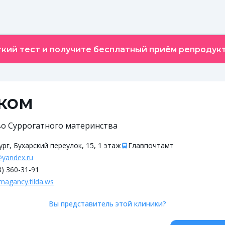
кий тест и получите бесплатный приём репродукт
ком
во Суррогатного материнства
рг, Бухарский переулок, 15, 1 этаж
Главпочтамт
@yandex.ru
3) 360-31-91
agancy.tilda.ws
Вы представитель этой клиники?