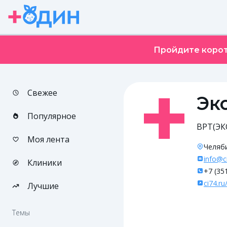
Пройдите корот
Свежее
Эк
Популярное
ВРТ(ЭК
Моя лента
Челяби
info@c
Клиники
+7 (35
ci74.ru/
Лучшие
Темы