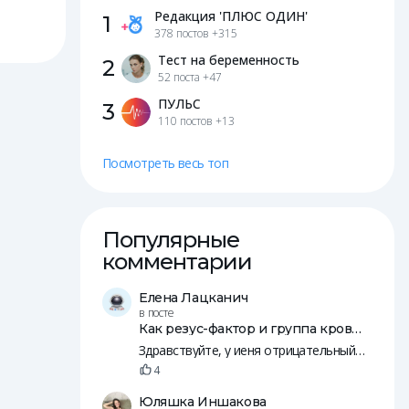
Редакция 'ПЛЮС ОДИН'
1
378 постов
+315
Тест на беременность
2
52 поста
+47
ПУЛЬС
3
110 постов
+13
Посмотреть весь топ
Популярные
комментарии
Елена Лацканич
в посте
Как резус-фактор и группа крови влияют на зачатие и беременность
Здравствуйте, у иеня отрицательный резус, у мужа положительны. Пятеро общих детей, младшей уде 14 лет.
4
Юляшка Иншакова