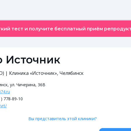
кий тест и получите бесплатный приём репродукт
о Источник
О) | Клиника «Источник», Челябинск
нск, ул. Чичерина, 36В
i74.ru
1) 778-89-10
vrt/
Вы представитель этой клиники?