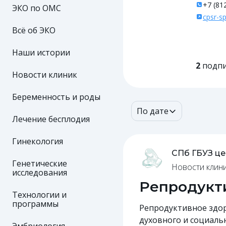
+7 (81
ЭКО по ОМС
cpsr-sp
Всё об ЭКО
Наши истории
2
подпи
Новости клиник
Беременность и роды
По дате
Лечение бесплодия
Гинекология
СПб ГБУЗ це
Генетические
Новости клин
исследования
Репродукт
Технологии и
программы
Репродуктивное здор
духовного и социальн