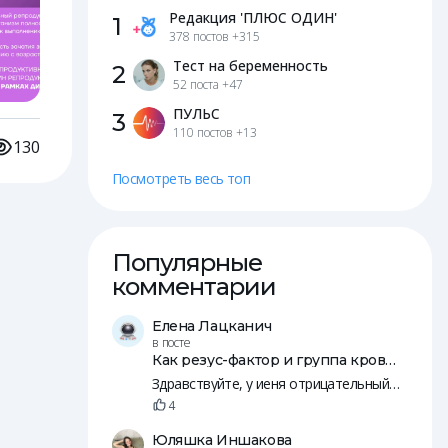
Редакция 'ПЛЮС ОДИН'
1
378 постов
+315
Тест на беременность
2
52 поста
+47
ПУЛЬС
3
110 постов
+13
130
Посмотреть весь топ
Популярные
комментарии
Елена Лацканич
в посте
Как резус-фактор и группа крови влияют на зачатие и беременность
Здравствуйте, у иеня отрицательный резус, у мужа положительны. Пятеро общих детей, младшей уде 14 лет.
4
Юляшка Иншакова