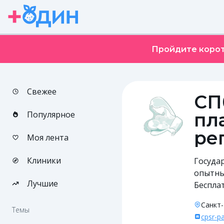
Пройдите корот
Свежее
СП
Популярное
пл
ре
Моя лента
Клиники
Госуда
опытны
Лучшие
Беспла
Санкт-
Темы
cpsr-p