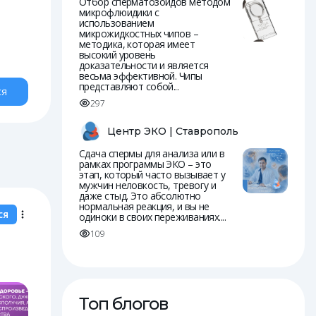
Отбор сперматозоидов методом
микрофлюидики с
использованием
микрожидкостных чипов –
методика, которая имеет
высокий уровень
доказательности и является
весьма эффективной. Чипы
представляют собой...
ся
297
Центр ЭКО | Ставрополь
Сдача спермы для анализа или в
рамках программы ЭКО – это
этап, который часто вызывает у
мужчин неловкость, тревогу и
даже стыд. Это абсолютно
нормальная реакция, и вы не
ся
одиноки в своих переживаниях....
109
Топ блогов