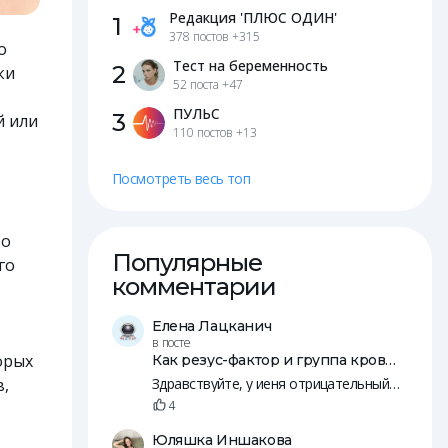
Редакция 'ПЛЮС ОДИН'
1
378 постов
+315
о
Тест на беременность
2
ки
52 поста
+47
ПУЛЬС
3
й или
110 постов
+13
Посмотреть весь топ
во
Популярные
го
комментарии
Елена Лацканич
в посте
орых
Как резус-фактор и группа крови влияют на зачатие и беременность
в,
Здравствуйте, у иеня отрицательный резус, у мужа положительны. Пятеро общих детей, младшей уде 14 лет.
4
Юляшка Иншакова