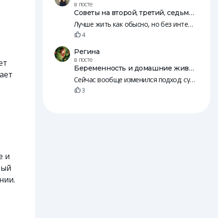
в посте
Советы на второй, третий, седьмой, 10, 12 и 18 день после переноса эмбрионов
Лучше жить как обысно, но без интенсивных занятий, резких движений и т. п. Нужно, чтобы был кровоток. Просто будьте к себе внимательнее, а так живите жизнь 😄
4
Регина
в посте
ет
Беременность и домашние животные
гает
Сейчас вообще изменился подход: судя по рилсам, с собаками начинают знакомить детей еще в животе. А потом и младенцы вместе с животными спят
3
е и
рый
нии.