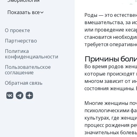
Эмбриология
Показать все
Роды — это естестве
вмешательства, за и
или проведение кеса
О проекте
становится необходи
Партнерство
требуется оперативн
Политика
конфиденциальности
Причины боли
Во время родов женщ
Пользовательское
соглашение
которые происходят 
многом зависит от и
Обратная связь
состояния женщины. 
Многие женщины поч
психологическими фа
культурах, где женщ
процесс рождения ре
значительных болев