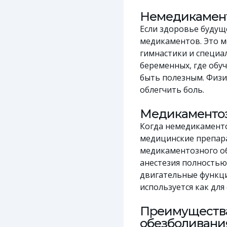
Немедикамент
Если здоровье будущ
медикаментов. Это м
гимнастики и специал
беременных, где обу
быть полезным. Физич
облегчить боль.
Медикаментоз
Когда немедикамент
медицинские препара
медикаментозного об
анестезия полностью
двигательные функци
используется как для
Преимущества
обезболивани