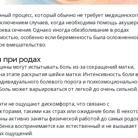
нный процесс, который обычно не требует медицинског
сключением случаев, когда необходима помощь акушер
рева сечения. Однако иногда обезболивание в родах
мостью, особенно если беременность была осложненно
ое вмешательство.
 при родах
ины могут испытывать боль из-за сокращений матки,
на этапе раскрытия шейки матки. Интенсивность боли 
ндивидуального болевого порога и психоэмоционально
Боль может варьироваться от легкой до очень сильной.
ти не ощущают дискомфорта, что связано с
кторами, такими как страх или ожидание боли. В некот
ины активно заняты физической работой до самых родо
бенка воспринимается как естественный и не вызывает
ых ощущений.