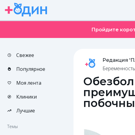
Пройдите корот
Свежее
Редакция '
Беременность
Популярное
Обезбол
Моя лента
преимущ
Клиники
побочны
Лучшие
Темы