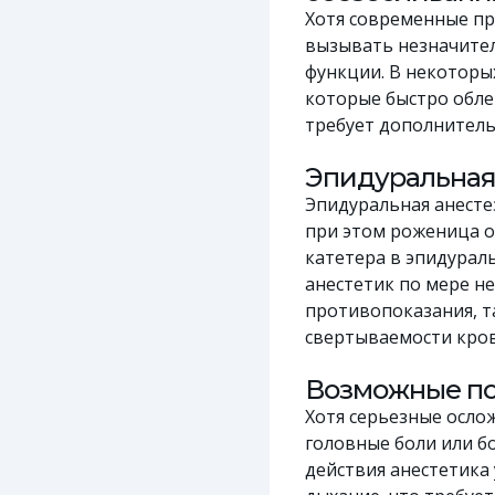
Хотя современные пр
вызывать незначител
функции. В некоторы
которые быстро обле
требует дополнитель
Эпидуральная
Эпидуральная анесте
при этом роженица о
катетера в эпидурал
анестетик по мере н
противопоказания, т
свертываемости кров
Возможные п
Хотя серьезные осло
головные боли или бо
действия анестетика