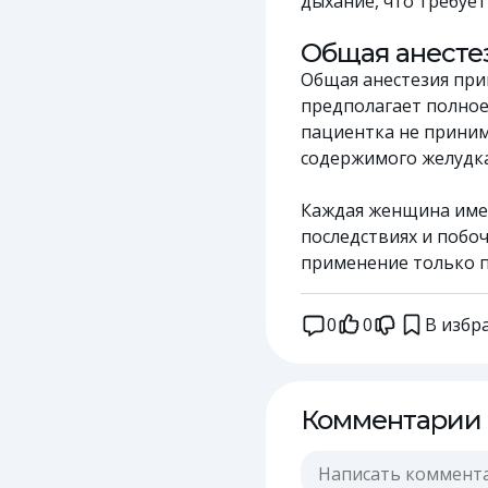
дыхание, что требуе
Общая анесте
Общая анестезия прим
предполагает полное
пациентка не приним
содержимого желудка
Каждая женщина име
последствиях и побоч
применение только п
0
0
В избр
Комментарии