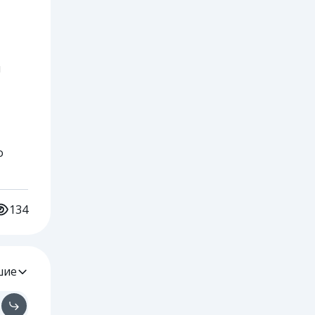
й
о
134
шие