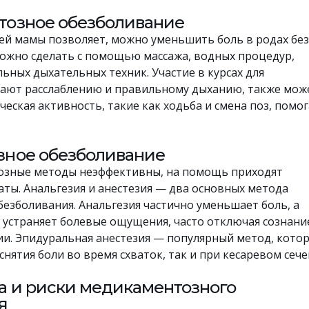
озное обезболивание
ей мамы позволяет, можно уменьшить боль в родах без
ожно сделать с помощью массажа, водных процедур,
ьных дыхательных техник. Участие в курсах для
чают расслаблению и правильному дыханию, также мож
еская активность, такие как ходьба и смена поз, помо
ное обезболивание
озные методы неэффективны, на помощь приходят
ты. Анальгезия и анестезия — два основных метода
езболивания. Анальгезия частично уменьшает боль, а
 устраняет болевые ощущения, часто отключая сознани
и. Эпидуральная анестезия — популярный метод, кото
 снятия боли во время схваток, так и при кесаревом сече
 и риски медикаментозного
я