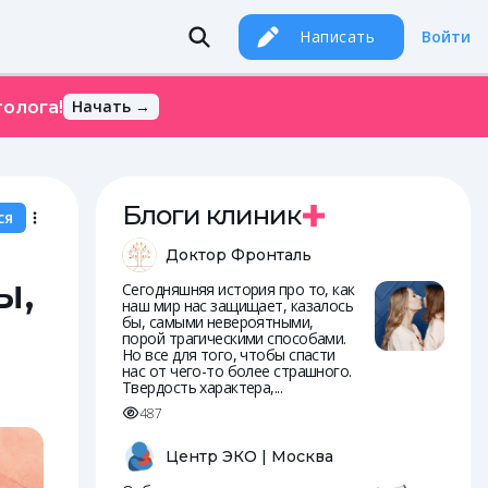
Написать
Войти
Начать →
олога!
Блоги клиник
ся
Доктор Фронталь
ы,
Сегодняшняя история про то, как
наш мир нас защищает, казалось
бы, самыми невероятными,
порой трагическими способами.
Но все для того, чтобы спасти
нас от чего-то более страшного.
Твердость характера,...
487
Центр ЭКО | Москва