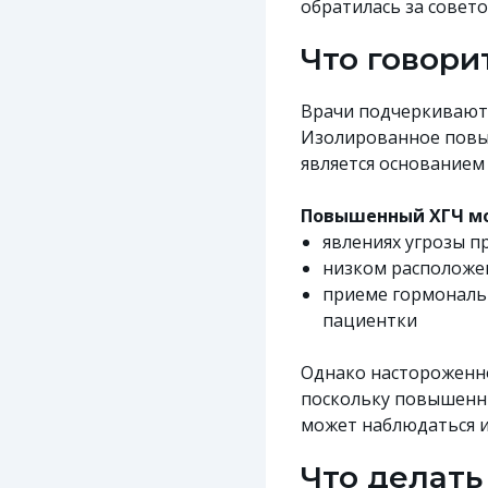
обратилась за совет
Что говор
Врачи подчеркивают:
Изолированное повы
является основанием
Повышенный ХГЧ мо
явлениях угрозы п
низком расположе
приеме гормональн
пациентки
Однако настороженно
поскольку повышенны
может наблюдаться и
Что делать