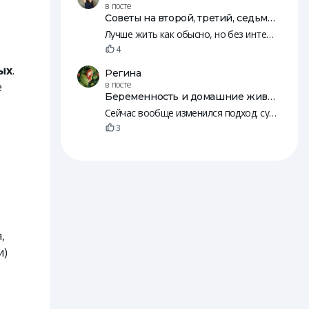
в посте
Советы на второй, третий, седьмой, 10, 12 и 18 день после переноса эмбрионов
Лучше жить как обысно, но без интенсивных занятий, резких движений и т. п. Нужно, чтобы был кровоток. Просто будьте к себе внимательнее, а так живите жизнь 😄
4
ых
.
Регина
в посте
е
Беременность и домашние животные
Сейчас вообще изменился подход: судя по рилсам, с собаками начинают знакомить детей еще в животе. А потом и младенцы вместе с животными спят
3
,
и)