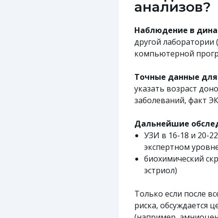
анализов?
Наблюдение в дина
другой лаборатории (
компьютерной прогр
Точные данные для 
указать возраст дон
заболеваний, факт ЭК
Дальнейшие обсле
УЗИ в 16-18 и 20-2
экспертном уровне
биохимический скр
эстриол)
Только если после в
риска, обсуждается 
(например, амниоцен