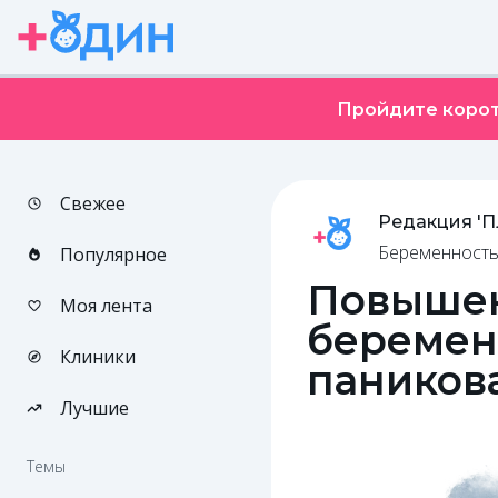
Пройдите корот
Свежее
Редакция '
Беременность
Популярное
Повышен
Моя лента
беременн
Клиники
паников
Лучшие
Темы