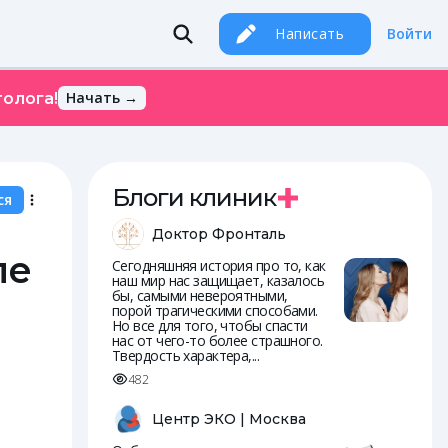
Написать
Войти
Начать →
олога!
Блоги клиник
ся
Доктор Фронталь
ле
Сегодняшняя история про то, как
наш мир нас защищает, казалось
бы, самыми невероятными,
порой трагическими способами.
Но все для того, чтобы спасти
нас от чего-то более страшного.
Твердость характера,...
482
Центр ЭКО | Москва