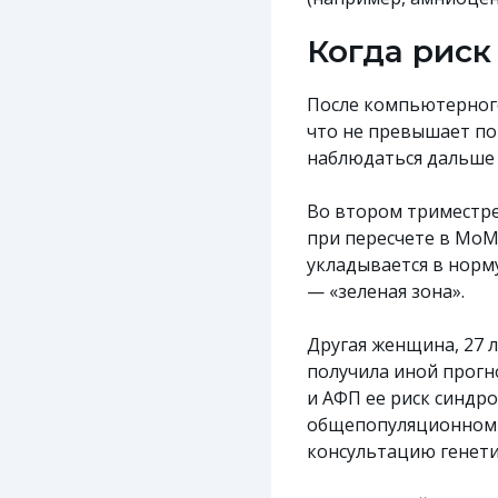
Когда риск
После компьютерного
что не превышает по
наблюдаться дальше 
Во втором триместре
при пересчете в МоМ 
укладывается в норму
— «зеленая зона».
Другая женщина, 27 
получила иной прогн
и АФП ее риск синдро
общепопуляционном 1
консультацию генети