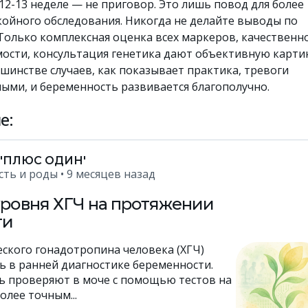
2-13 неделе — не приговор. Это лишь повод для более
койного обследования. Никогда не делайте выводы по
Только комплексная оценка всех маркеров, качественн
мости, консультация генетика дают объективную картин
инстве случаев, как показывает практика, тревоги
ыми, и беременность развивается благополучно.
е:
 'ПЛЮС ОДИН'
сть и роды
• 9 месяцев назад
ровня ХГЧ на протяжении
ти
ского гонадотропина человека (ХГЧ)
ь в ранней диагностике беременности.
ь проверяют в моче с помощью тестов на
олее точным...