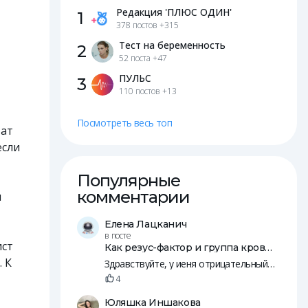
Редакция 'ПЛЮС ОДИН'
1
378 постов
+315
Тест на беременность
2
52 поста
+47
ПУЛЬС
3
110 постов
+13
Посмотреть весь топ
тат
если
Популярные
комментарии
я
Елена Лацканич
в посте
ист
Как резус-фактор и группа крови влияют на зачатие и беременность
. К
Здравствуйте, у иеня отрицательный резус, у мужа положительны. Пятеро общих детей, младшей уде 14 лет.
4
Юляшка Иншакова