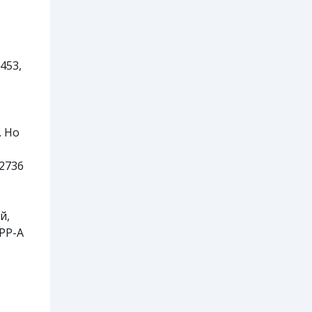
453,
. Но
:2736
й,
РР-А