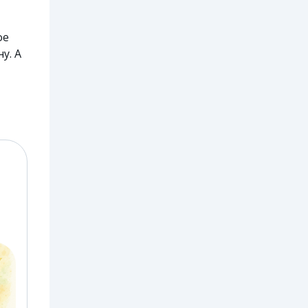
ое
у. А