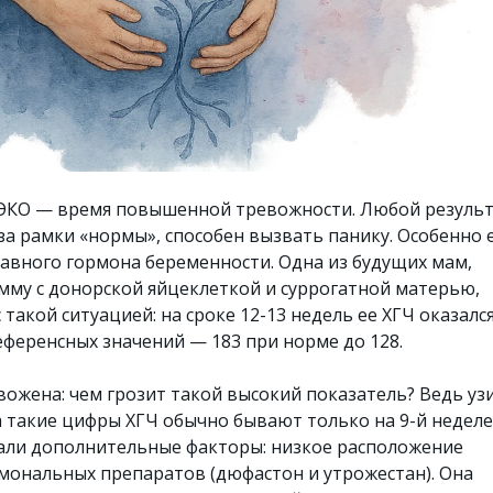
 ЭКО — время повышенной тревожности. Любой резуль
за рамки «нормы», способен вызвать панику. Особенно 
лавного гормона беременности. Одна из будущих мам,
му с донорской яйцеклеткой и суррогатной матерью,
 такой ситуацией: на сроке 12-13 недель ее ХГЧ оказалс
ференсных значений — 183 при норме до 128.
ожена: чем грозит такой высокий показатель? Ведь уз
а такие цифры ХГЧ обычно бывают только на 9-й неделе
али дополнительные факторы: низкое расположение
мональных препаратов (дюфастон и утрожестан). Она