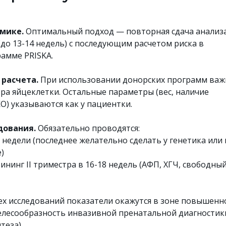
мике.
Оптимальный подход — повторная сдача анализа
до 13-14 недель) с последующим расчетом риска в
амме PRISKA.
расчета.
При использовании донорских программ важ
ора яйцеклетки. Остальные параметры (вес, наличие
О) указываются как у пациентки.
дования.
Обязательно проводятся:
2 недели (последнее желательно сделать у генетика или 
)
ининг II триместра в 16-18 недель (АФП, ХГЧ, свободны
сех исследований показатели окажутся в зоне повышенн
целесообразность инвазивной пренатальной диагностик
теза).