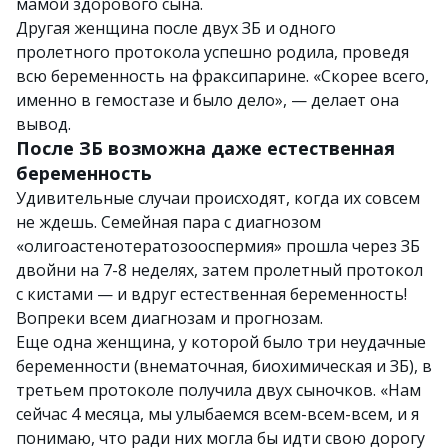
мамой здорового сына.
Другая женщина после двух ЗБ и одного
пролетного протокола успешно родила, проведя
всю беременность на фраксипарине. «Скорее всего,
именно в гемостазе и было дело», — делает она
вывод.
После ЗБ возможна даже естественная
беременность
Удивительные случаи происходят, когда их совсем
не ждешь. Семейная пара с диагнозом
«олигоастенотератозооспермия» прошла через ЗБ
двойни на 7-8 неделях, затем пролетный протокол
с кистами — и вдруг естественная беременность!
Вопреки всем диагнозам и прогнозам.
Еще одна женщина, у которой было три неудачные
беременности (внематочная, биохимическая и ЗБ), в
третьем протоколе получила двух сыночков. «Нам
сейчас 4 месяца, мы улыбаемся всем-всем-всем, и я
понимаю, что ради них могла бы идти свою дорогу