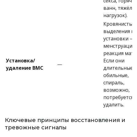
секса, горячи
ванн, тяжёлы
нагрузок).
Кровянистые
выделения по
установки — 
менструация,
реакция матк
Установка/
Если они
—
удаление ВМС
длительные 
обильные,
спираль,
возможно,
потребуется
удалить.
Ключевые принципы восстановления и
тревожные сигналы