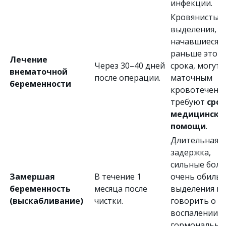
инфекции.
Кровянистые
выделения,
начавшиеся
раньше этого
Лечение
Через 30–40 дней
срока, могут 
внематочной
после операции.
маточным
беременности
кровотечени
требуют
сро
медицинско
помощи
.
Длительная
задержка,
сильные боли
Замершая
В течение 1
очень обиль
беременность
месяца после
выделения мо
(выскабливание)
чистки.
говорить о
воспалении и
гормонально