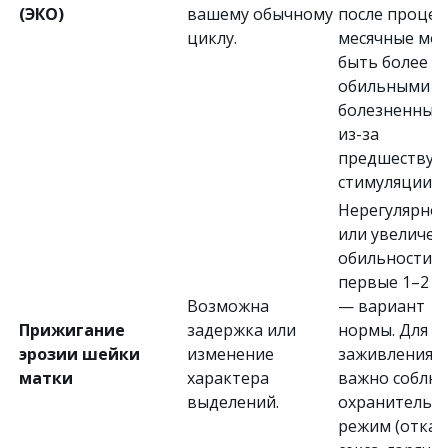
(ЭКО)
вашему обычному
после проце
циклу.
месячные мог
быть более
обильными и
болезненным
из-за
предшеству
стимуляции.
Нерегулярнос
или увеличен
обильности в
первые 1–2 ц
Возможна
— вариант
Прижигание
задержка или
нормы. Для
эрозии шейки
изменение
заживления
матки
характера
важно соблю
выделений.
охранительн
режим (отказ