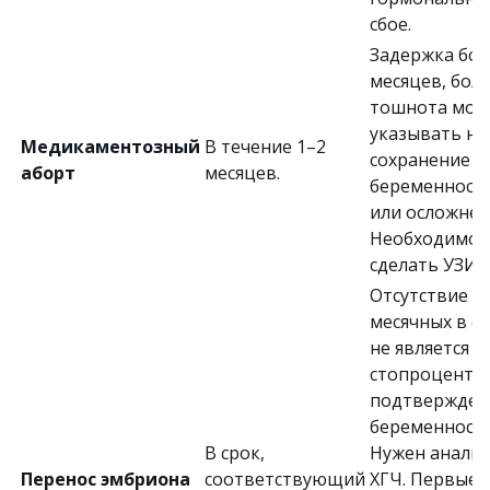
сбое.
Задержка бол
месяцев, боли
тошнота мог
указывать на
Медикаментозный
В течение 1–2
сохранение
аборт
месяцев.
беременност
или осложнен
Необходимо
сделать УЗИ.
Отсутствие
месячных в с
не является
стопроцентн
подтвержден
беременности
В срок,
Нужен анализ
Перенос эмбриона
соответствующий
ХГЧ. Первые