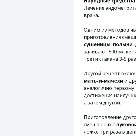
Народные средства
Лечение эндометрит
врача.
Одним из методов яв
приготовления смеш
сушеницы
,
полыни
,
заливают 500 мл кип
трети стакана 3-5 раз
Другой рецепт вклю
мать-и-мачехи
и др
аналогично первому 
достижения наилучше
а затем другой.
Приготовление друго
смешанных с
луково
ложке три раза в ден