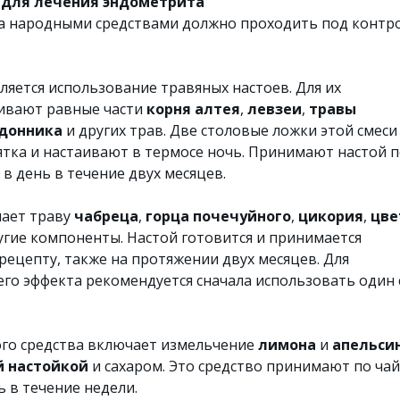
 для лечения эндометрита
а народными средствами должно проходить под контр
ляется использование травяных настоев. Для их
ивают равные части
корня алтея
,
левзеи
,
травы
донника
и других трав. Две столовые ложки этой смеси
ятка и настаивают в термосе ночь. Принимают настой 
 в день в течение двух месяцев.
чает траву
чабреца
,
горца почечуйного
,
цикория
,
цве
угие компоненты. Настой готовится и принимается
рецепту, также на протяжении двух месяцев. Для
го эффекта рекомендуется сначала использовать один 
го средства включает измельчение
лимона
и
апельси
й настойкой
и сахаром. Это средство принимают по ча
ь в течение недели.