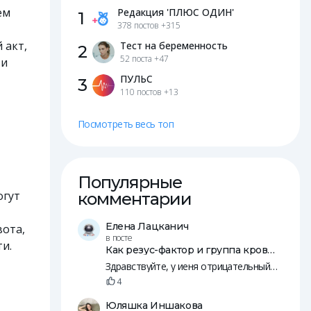
ем
Редакция 'ПЛЮС ОДИН'
1
378 постов
+315
 акт,
Тест на беременность
2
52 поста
+47
 и
ПУЛЬС
3
110 постов
+13
Посмотреть весь топ
Популярные
огут
комментарии
Елена Лацканич
вота,
в посте
и.
Как резус-фактор и группа крови влияют на зачатие и беременность
Здравствуйте, у иеня отрицательный резус, у мужа положительны. Пятеро общих детей, младшей уде 14 лет.
4
Юляшка Иншакова