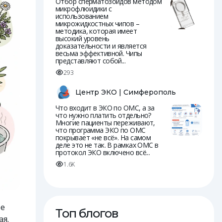
Отбор сперматозоидов методом
микрофлюидики с
использованием
микрожидкостных чипов –
методика, которая имеет
высокий уровень
доказательности и является
весьма эффективной. Чипы
представляют собой...
293
Центр ЭКО | Симферополь
Что входит в ЭКО по ОМС, а за
что нужно платить отдельно?
Многие пациенты переживают,
что программа ЭКО по ОМС
покрывает «не всё». На самом
деле это не так. В рамках ОМС в
протокол ЭКО включено всё...
1.6K
ое
Топ блогов
ая.