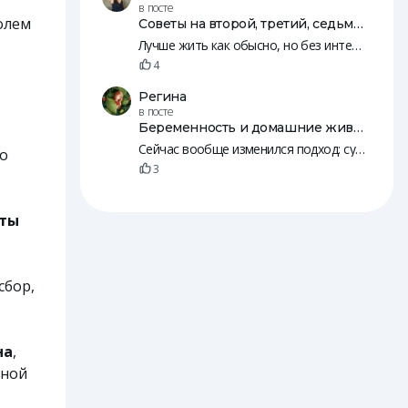
в посте
олем
Советы на второй, третий, седьмой, 10, 12 и 18 день после переноса эмбрионов
Лучше жить как обысно, но без интенсивных занятий, резких движений и т. п. Нужно, чтобы был кровоток. Просто будьте к себе внимательнее, а так живите жизнь 😄
4
Регина
в посте
Беременность и домашние животные
Сейчас вообще изменился подход: судя по рилсам, с собаками начинают знакомить детей еще в животе. А потом и младенцы вместе с животными спят
по
3
ты
сбор,
на
,
йной