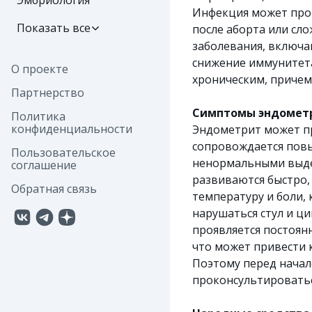
Эмбриология
Инфекция может прон
Показать все
после аборта или сл
заболевания, включа
снижение иммунитета
О проекте
хроническим, причем
Партнерство
Симптомы эндомет
Политика
конфиденциальности
Эндометрит может п
сопровождается пов
Пользовательское
ненормальными выде
соглашение
развиваются быстро, 
Обратная связь
температуру и боли, 
нарушаться стул и ц
проявляется постоян
что может привести 
Поэтому перед нача
проконсультироватьс