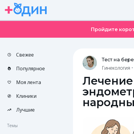
Пройдите корот
Свежее
Тест на бер
Гинекология
Популярное
Лечение
Моя лента
эндомет
Клиники
народны
Лучшие
Темы