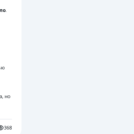
ло
.
ью
, но
368