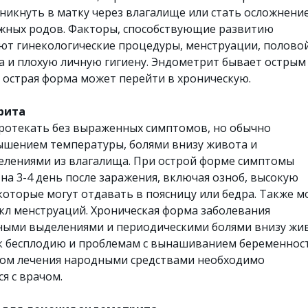
икнуть в матку через влагалище или стать осложнени
ожных родов. Факторы, способствующие развитию
ют гинекологические процедуры, менструации, половой
 и плохую личную гигиену. Эндометрит бывает острым
 острая форма может перейти в хроническую.
рита
ротекать без выраженных симптомов, но обычно
ышением температуры, болями внизу живота и
лениями из влагалища. При острой форме симптомы
на 3-4 день после заражения, включая озноб, высокую
которые могут отдавать в поясницу или бедра. Также м
икл менструаций. Хроническая форма заболевания
ными выделениями и периодическими болями внизу жи
к бесплодию и проблемам с вынашиванием беременност
лом лечения народными средствами необходимо
я с врачом.