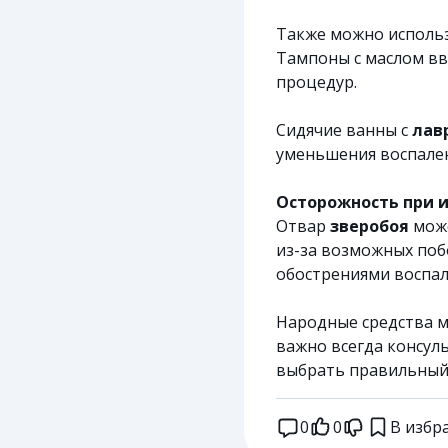
Также можно использ
Тампоны с маслом вво
процедур.
Сидячие ванны с
лав
уменьшения воспален
Осторожность при 
Отвар
зверобоя
може
из-за возможных поб
обострениями воспал
Народные средства м
важно всегда консул
выбрать правильный 
0
0
В избр