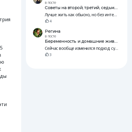
в посте
Советы на второй, третий, седьмой, 10, 12 и 18 день после переноса эмбрионов
Лучше жить как обысно, но без интенсивных занятий, резких движений и т. п. Нужно, чтобы был кровоток. Просто будьте к себе внимательнее, а так живите жизнь 😄
трия
4
Регина
в посте
Беременность и домашние животные
15
Сейчас вообще изменился подход: судя по рилсам, с собаками начинают знакомить детей еще в животе. А потом и младенцы вместе с животными спят
в
3
ью
к
оды
эти