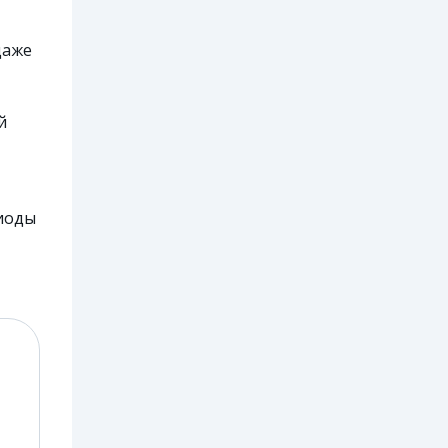
даже
й
риоды