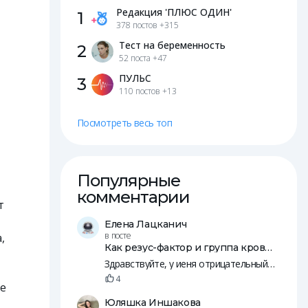
Редакция 'ПЛЮС ОДИН'
1
378 постов
+315
Тест на беременность
2
52 поста
+47
ПУЛЬС
3
110 постов
+13
Посмотреть весь топ
Популярные
комментарии
т
Елена Лацканич
в посте
,
Как резус-фактор и группа крови влияют на зачатие и беременность
Здравствуйте, у иеня отрицательный резус, у мужа положительны. Пятеро общих детей, младшей уде 14 лет.
4
ые
Юляшка Иншакова