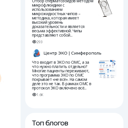
Отбор сперматозоидов методом
микрофлюидики с
использованием
микрожидкостных чипов –
методика, которая имеет
высокий уровень
доказательности и является
весьма эффективной. Чипы
представляют собой...
293
Центр ЭКО | Симферополь
Что входит в ЭКО по ОМС, а за
что нужно платить отдельно?
Многие пациенты переживают,
что программа ЭКО по ОМС
покрывает «не всё». На самом
деле это не так. В рамках ОМС в
протокол ЭКО включено всё...
1.6K
Топ блогов