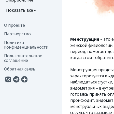
Эмбриология
Показать все
О проекте
Партнерство
Менструация
– это 
Политика
женской физиологии.
конфиденциальности
период, помогает де
Пользовательское
когда стоит обратить
соглашение
Обратная связь
Менструация предста
характеризуется выд
наблюдаться сгустки
эндометрия – внутрен
готовясь принять оп
происходит, эндомет
менструальных выдел
сосуды, что вызывае