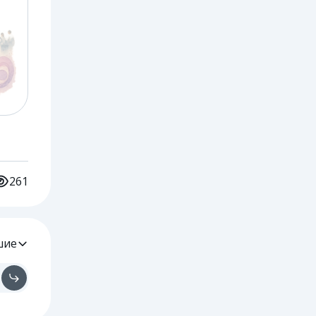
261
шие