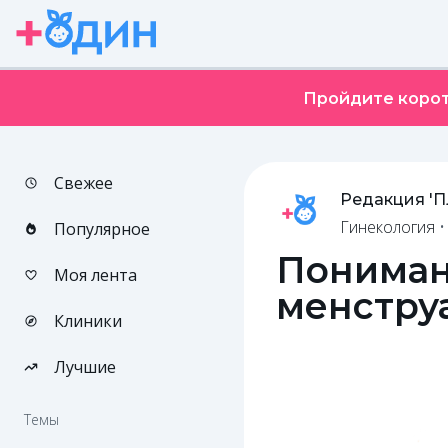
Пройдите корот
Свежее
Редакция '
Гинекология
Популярное
Пониман
Моя лента
менстру
Клиники
Лучшие
Темы