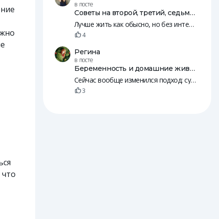
в посте
ение
Советы на второй, третий, седьмой, 10, 12 и 18 день после переноса эмбрионов
Лучше жить как обысно, но без интенсивных занятий, резких движений и т. п. Нужно, чтобы был кровоток. Просто будьте к себе внимательнее, а так живите жизнь 😄
ажно
4
ые
Регина
в посте
Беременность и домашние животные
Сейчас вообще изменился подход: судя по рилсам, с собаками начинают знакомить детей еще в животе. А потом и младенцы вместе с животными спят
3
ься
 что