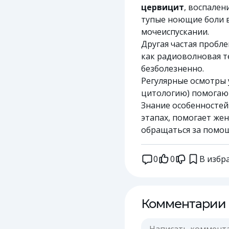
цервицит
, воспален
тупые ноющие боли в
мочеиспускании.
Другая частая пробл
как радиоволновая т
безболезненно.
Регулярные осмотры у
цитологию) помогают
Знание особенностей 
этапах, помогает же
обращаться за помо
0
0
В избр
Комментарии