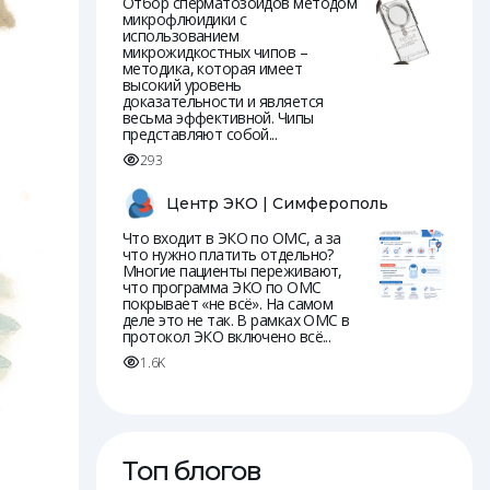
Отбор сперматозоидов методом
микрофлюидики с
использованием
микрожидкостных чипов –
методика, которая имеет
высокий уровень
доказательности и является
весьма эффективной. Чипы
представляют собой...
293
Центр ЭКО | Симферополь
Что входит в ЭКО по ОМС, а за
что нужно платить отдельно?
Многие пациенты переживают,
что программа ЭКО по ОМС
покрывает «не всё». На самом
деле это не так. В рамках ОМС в
протокол ЭКО включено всё...
1.6K
Топ блогов