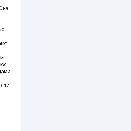
 Она
ко-
ают
м.
ное
дами
0-12