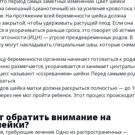
то период самых заметных изменений. Цвет шейки
 на синюшный (цианотичный) из-за усиления кровотока.
е. На протяжении всей беременности шейка должна
и закрытой, чтобы удерживать растущий плод. Если она
я и укорачиваться раньше срока, это говорит об истми
аточности (ИЦН) — угрозе преждевременных родов. В
йку могут накладывать специальные швы, которые сним
цу беременности организм начинает готовиться к рода
нно размягчается, укорачивается и занимает централь
цесс называют «созреванием» шейки. Перед самыми ро
ваться.
дов шейка матки должна раскрыться полностью — до 1
через нее мог пройти ребенок. Этот процесс происходит
т обратить внимание на
шейки?
я, требующие лечения. Одно из распространенных —