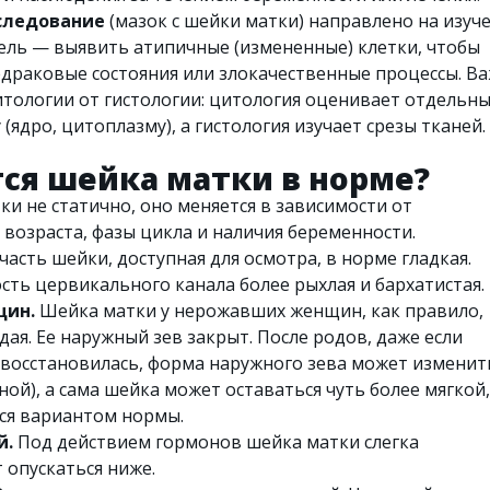
следование
(мазок с шейки матки) направлено на изуч
 цель — выявить атипичные (измененные) клетки, чтобы
драковые состояния или злокачественные процессы. В
тологии от гистологии: цитология оценивает отдельн
 (ядро, цитоплазму), а гистология изучает срезы тканей.
ся шейка матки в норме?
и не статично, оно меняется в зависимости от
 возраста, фазы цикла и наличия беременности.
асть шейки, доступная для осмотра, в норме гладкая.
сть цервикального канала более рыхлая и бархатистая.
щин.
Шейка матки у нерожавших женщин, как правило,
дая. Ее наружный зев закрыт. После родов, даже если
осстановилась, форма наружного зева может изменит
ой), а сама шейка может оставаться чуть более мягкой,
ся вариантом нормы.
й.
Под действием гормонов шейка матки слегка
 опускаться ниже.