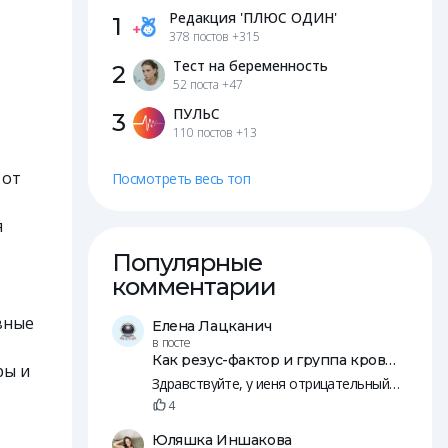
Редакция 'ПЛЮС ОДИН'
1
378 постов
+315
Тест на беременность
2
52 поста
+47
ПУЛЬС
3
110 постов
+13
 от
Посмотреть весь топ
я
Популярные
комментарии
вные
Елена Лацканич
в посте
Как резус-фактор и группа крови влияют на зачатие и беременность
ры и
Здравствуйте, у иеня отрицательный резус, у мужа положительны. Пятеро общих детей, младшей уде 14 лет.
4
Юляшка Иншакова