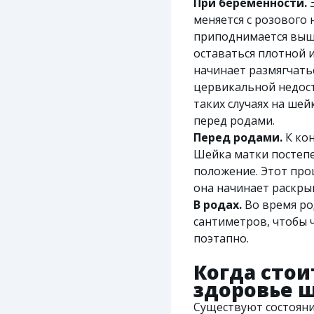
При беременности.
Э
меняется с розового
приподнимается выш
оставаться плотной 
начинает размягчатьс
цервикальной недост
таких случаях на ше
перед родами.
Перед родами.
К кон
Шейка матки постепе
положение. Этот про
она начинает раскры
В родах.
Во время ро
сантиметров, чтобы 
поэтапно.
Когда стои
здоровье 
Существуют состояни