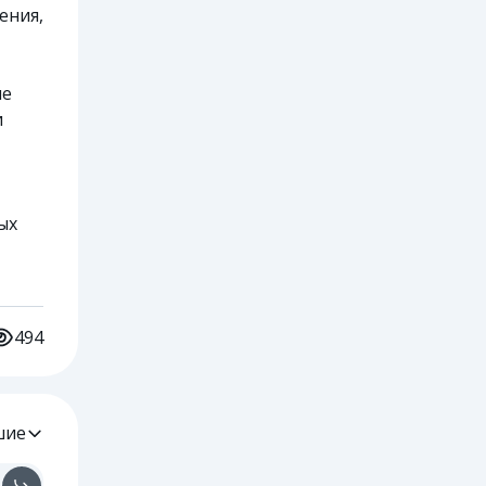
ения,
ие
и
ых
494
шие