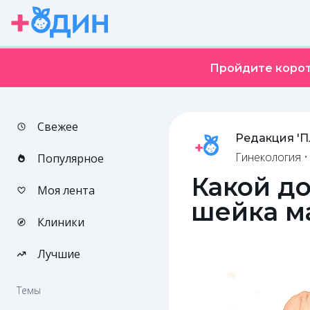
Пройдите корот
Свежее
Редакция '
Гинекология
Популярное
Какой д
Моя лента
шейка ма
Клиники
Лучшие
Темы