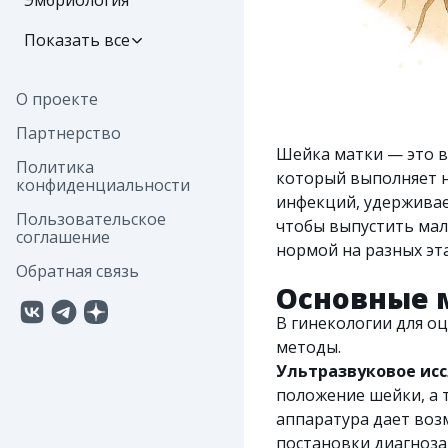
Эмбриология
Показать все
О проекте
Партнерство
Шейка матки — это 
Политика
который выполняет н
конфиденциальности
инфекций, удерживае
Пользовательское
чтобы выпустить мал
соглашение
нормой на разных э
Обратная связь
Основные 
В гинекологии для о
методы.
Ультразвуковое ис
положение шейки, а 
аппаратура дает воз
постановки диагноза