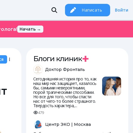
Написать
Войти
Начать →
олога!
Блоги клиник
ся
Доктор Фронталь
Сегодняшняя история про то, как
наш мир нас защищает, казалось
ят
бы, самыми невероятными,
порой трагическими способами.
Но все для того, чтобы спасти
нас от чего-то более страшного.
Твердость характера,...
479
Центр ЭКО | Москва