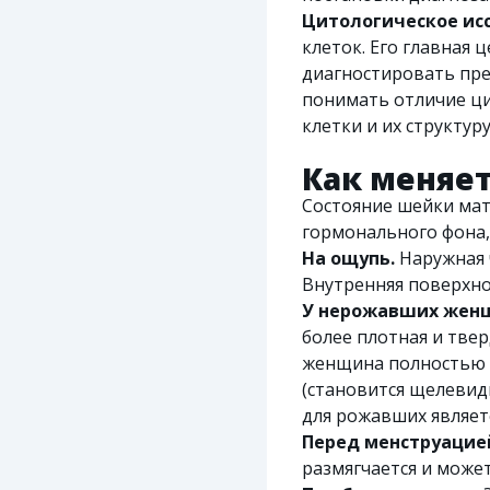
Цитологическое ис
клеток. Его главная
диагностировать пре
понимать отличие ци
клетки и их структуру
Как меняет
Состояние шейки матк
гормонального фона,
На ощупь.
Наружная ч
Внутренняя поверхно
У нерожавших жен
более плотная и твер
женщина полностью в
(становится щелевидн
для рожавших являет
Перед менструацие
размягчается и может