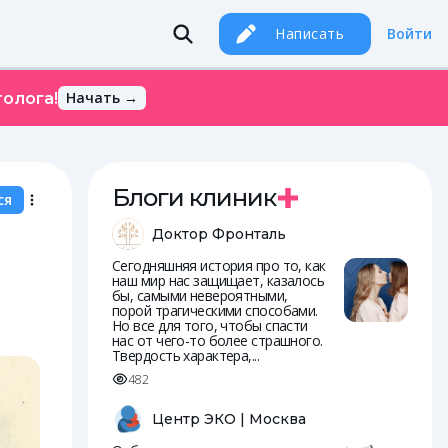
Написать
Войти
Начать →
олога!
Блоги клиник
ся
Доктор Фронталь
Сегодняшняя история про то, как
наш мир нас защищает, казалось
бы, самыми невероятными,
порой трагическими способами.
Но все для того, чтобы спасти
нас от чего-то более страшного.
Твердость характера,...
482
Центр ЭКО | Москва