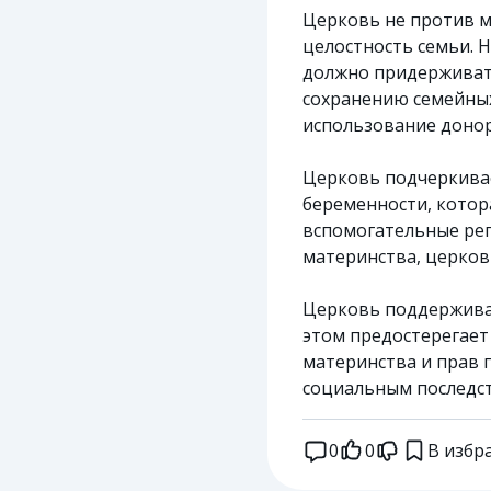
Церковь не против м
целостность семьи. 
должно придерживат
сохранению семейных
использование донор
Церковь подчеркивае
беременности, котор
вспомогательные ре
материнства, церков
Церковь поддержива
этом предостерегает
материнства и прав 
социальным последс
0
0
В избр