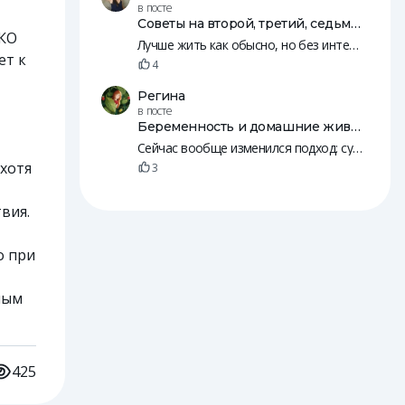
в посте
Советы на второй, третий, седьмой, 10, 12 и 18 день после переноса эмбрионов
ЭКО
Лучше жить как обысно, но без интенсивных занятий, резких движений и т. п. Нужно, чтобы был кровоток. Просто будьте к себе внимательнее, а так живите жизнь 😄
ет к
4
Регина
в посте
Беременность и домашние животные
Сейчас вообще изменился подход: судя по рилсам, с собаками начинают знакомить детей еще в животе. А потом и младенцы вместе с животными спят
 хотя
3
вия.
о при
ным
425