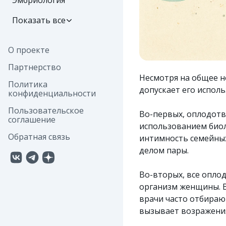
Эмбриология
Показать все
О проекте
Партнерство
Несмотря на общее н
Политика
допускает его испол
конфиденциальности
Пользовательское
Во-первых, оплодотв
соглашение
использованием биол
Обратная связь
интимность семейны
делом пары.
Во-вторых, все опл
организм женщины. В
врачи часто отбираю
вызывает возражени