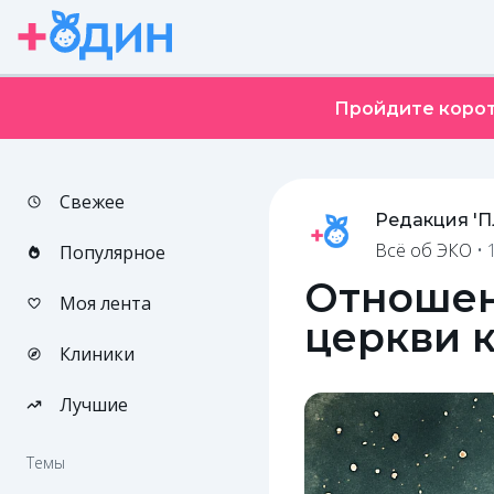
Пройдите корот
Свежее
Редакция '
Всё об ЭКО
•
Популярное
Отношен
Моя лента
церкви 
Клиники
Лучшие
Темы