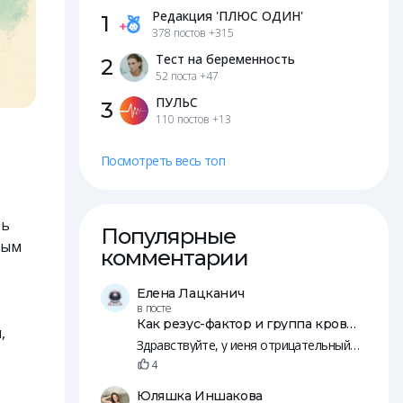
Редакция 'ПЛЮС ОДИН'
1
378 постов
+315
Тест на беременность
2
52 поста
+47
ПУЛЬС
3
110 постов
+13
Посмотреть весь топ
ть
Популярные
ным
комментарии
Елена Лацканич
в посте
Как резус-фактор и группа крови влияют на зачатие и беременность
,
Здравствуйте, у иеня отрицательный резус, у мужа положительны. Пятеро общих детей, младшей уде 14 лет.
4
Юляшка Иншакова