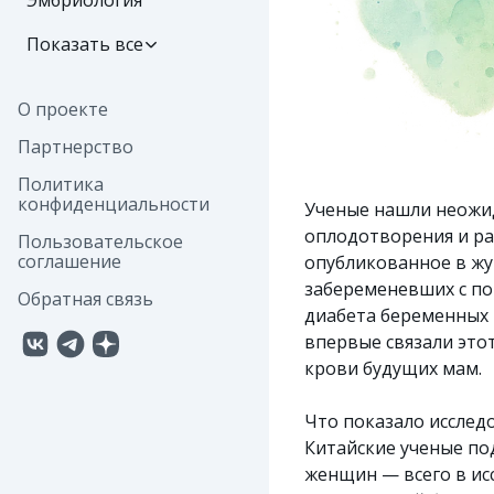
Эмбриология
Показать все
О проекте
Партнерство
Политика
конфиденциальности
Ученые нашли неожи
оплодотворения и ра
Пользовательское
соглашение
опубликованное в жур
забеременевших с п
Обратная связь
диабета беременных 
впервые связали этот
крови будущих мам.
Что показало исслед
Китайские ученые по
женщин — всего в ис