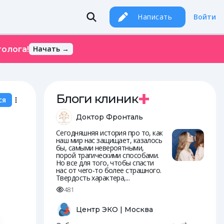
Написать
Войти
Начать →
олога!
Блоги клиник
ся
Доктор Фронталь
Сегодняшняя история про то, как
наш мир нас защищает, казалось
бы, самыми невероятными,
порой трагическими способами.
Но все для того, чтобы спасти
нас от чего-то более страшного.
Твердость характера,...
481
Центр ЭКО | Москва