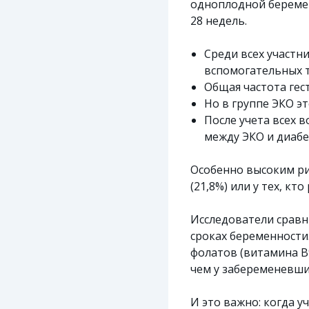
одноплодной беремен
28 недель.
Среди всех участн
вспомогательных т
Общая частота гес
Но в группе ЭКО э
После учета всех в
между ЭКО и диабе
Особенно высоким рис
(21,8%) или у тех, кт
Исследователи сравн
сроках беременности
фолатов (витамина B
чем у забеременевши
И это важно: когда 