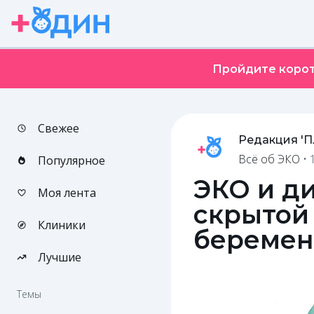
Пройдите корот
Свежее
Редакция '
Всё об ЭКО
•
Популярное
ЭКО и ди
Моя лента
скрытой 
Клиники
беремен
Лучшие
Темы