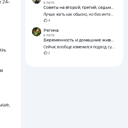
 24–
в посте
Советы на второй, третий, седьмой, 10, 12 и 18 день после переноса эмбрионов
Лучше жить как обысно, но без интенсивных занятий, резких движений и т. п. Нужно, чтобы был кровоток. Просто будьте к себе внимательнее, а так живите жизнь 😄
4
Регина
в посте
Беременность и домашние животные
Сейчас вообще изменился подход: судя по рилсам, с собаками начинают знакомить детей еще в животе. А потом и младенцы вместе с животными спят
язь
3
ем
выше,