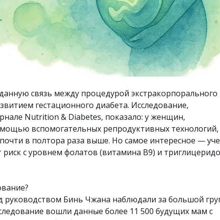
данную связь между процедурой экстракорпорального
звитием гестационного диабета. Исследование,
нале Nutrition & Diabetes, показало: у женщин,
омощью вспомогательных репродуктивных технологий,
почти в полтора раза выше. Но самое интересное — уч
 риск с уровнем фолатов (витамина B9) и триглицеридо
ование?
д руководством Бинь Чжана наблюдали за большой гр
следование вошли данные более 11 500 будущих мам с