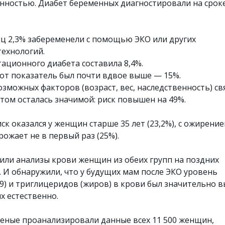
ностью. Диабет беременных диагностировали на сроке
иц 2,3% забеременели с помощью ЭКО или других
ехнологий.
тационного диабета составила 8,4%.
тот показатель был почти вдвое выше — 15%.
озможных факторов (возраст, вес, наследственность) св
том осталась значимой: риск повышен на 49%.
к оказался у женщин старше 35 лет (23,2%), с ожирени
о рожает не в первый раз (25%).
или анализы крови женщин из обеих групп на поздних
. И обнаружили, что у будущих мам после ЭКО уровень
9) и триглицеридов (жиров) в крови был значительно 
х естественно.
ученые проанализировали данные всех 11 500 женщин,