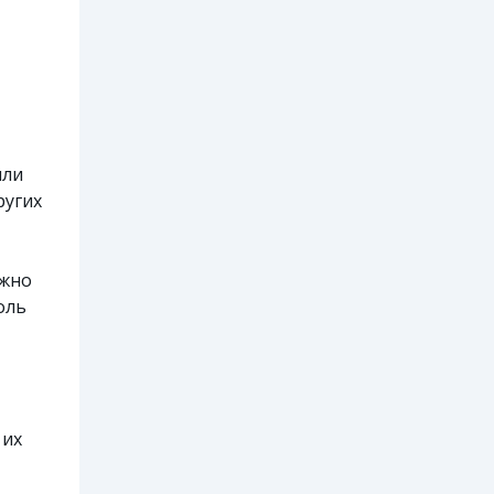
или
ругих
ужно
оль
 их