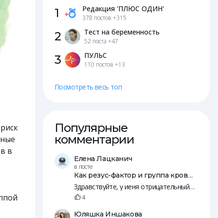
Редакция 'ПЛЮС ОДИН'
1
378 постов
+315
Тест на беременность
2
52 поста
+47
ПУЛЬС
3
110 постов
+13
Посмотреть весь топ
Популярные
 риск
комментарии
еные
в в
Елена Лацканич
в посте
Как резус-фактор и группа крови влияют на зачатие и беременность
Здравствуйте, у иеня отрицательный резус, у мужа положительны. Пятеро общих детей, младшей уде 14 лет.
уппой
4
Юляшка Иншакова