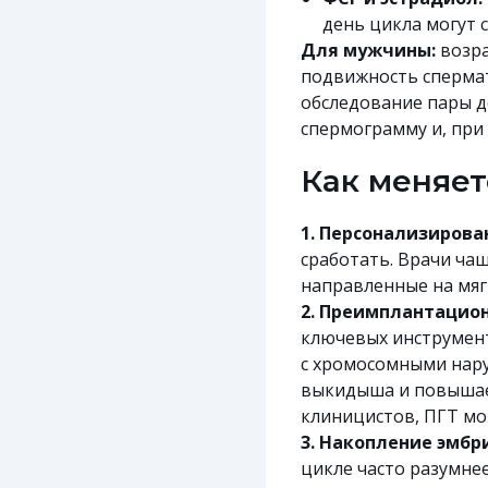
день цикла могут 
Для мужчины:
возра
подвижность сперма
обследование пары 
спермограмму и, при
Как меняет
1. Персонализиров
сработать. Врачи ча
направленные на мяг
2. Преимплантацион
ключевых инструмент
с хромосомными нару
выкидыша и повышае
клиницистов, ПГТ мо
3. Накопление эмбр
цикле часто разумне