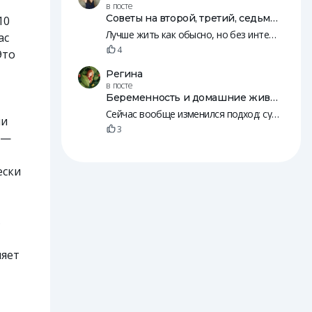
в посте
Советы на второй, третий, седьмой, 10, 12 и 18 день после переноса эмбрионов
10
Лучше жить как обысно, но без интенсивных занятий, резких движений и т. п. Нужно, чтобы был кровоток. Просто будьте к себе внимательнее, а так живите жизнь 😄
ас
4
Это
Регина
в посте
Беременность и домашние животные
Сейчас вообще изменился подход: судя по рилсам, с собаками начинают знакомить детей еще в животе. А потом и младенцы вместе с животными спят
ми
3
 —
ески
в
ияет