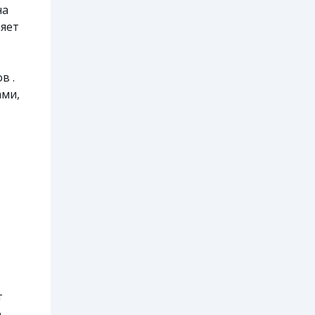
на
ияет
в .
ами,
т
о