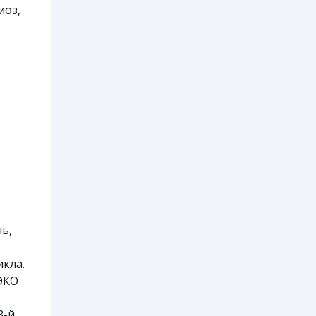
иоз,
ь,
икла.
 ЭКО
3-й