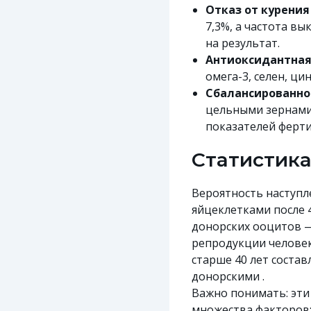
Отказ от курения
7,3%, а частота в
на результат.
Антиоксидантная
омега-3, селен, ц
Сбалансированно
цельными зернами
показателей ферти
Статистика
Вероятность наступл
яйцеклетками после 4
донорских ооцитов —
репродукции человек
старше 40 лет состав
донорскими .
Важно понимать: эти
множества факторов: