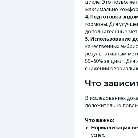
цикле. Это позволяет
максимально комфорт
4. Подготовка эндо
гормоны. Для улучше
дополнительные мет
5. Использование д
качественных эмбрио
результативным мето
55–60% за цикл . Дл
снижении овариально
Что зависи
В исследованиях док
положительно повлия
Что важно:
Нормализация ве
успех.