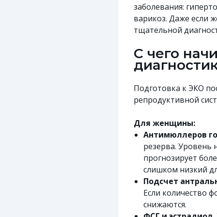
заболевания: гиперт
варикоз. Даже если 
тщательной диагност
С чего нач
диагности
Подготовка к ЭКО пос
репродуктивной сист
Для женщины:
Антимюллеров го
резерва. Уровень 
прогнозирует боле
слишком низкий дл
Подсчет антраль
Если количество ф
снижаются.
ФСГ и эстрадиол.