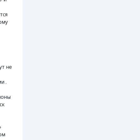
тся
ому
ут не
и .
ионы
ск
»
ом