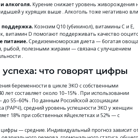
 и алкоголя.
Курение снижает уровень живорождения 
ыкидышей у курящих выше . Алкоголь тоже негативно вл
 поддержка.
Коэнзим Q10 (убихинол), витамины C и E,
инк, витамин D помогают поддерживать качество ооцито
е питание.
Средиземноморская диета — богатая овощ
, рыбой, полезными жирами — связана с улучшением
льности .
 успеха: что говорят цифры
ения беременности в цикле ЭКО с собственными
0 лет составляет около 10–15% . При использовании
 до 55–60% . По данным Российской ассоциации
а (РАРЧ), средний уровень успешности ЭКО у женщин
ляет 18% при собственных яйцеклетках и 52% — с
 цифры — средние. Индивидуальный прогноз зависит о
 овариального резерва, гормонального статуса, общег