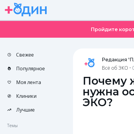
Пройдите корот
Свежее
Редакция '
Всё об ЭКО
•
Популярное
Почему 
Моя лента
нужна о
Клиники
ЭКО?
Лучшие
Темы