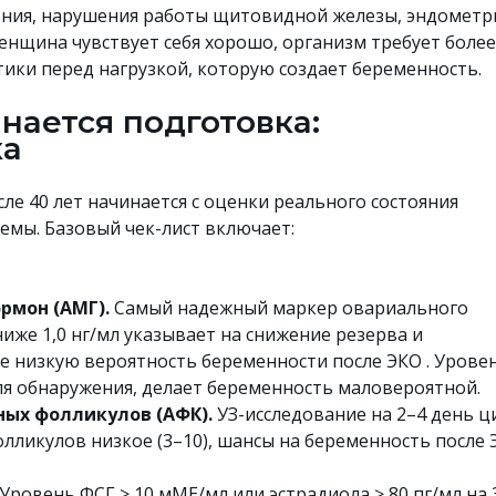
ония, нарушения работы щитовидной железы, эндометр
женщина чувствует себя хорошо, организм требует более
ики перед нагрузкой, которую создает беременность.
инается подготовка:
ка
ле 40 лет начинается с оценки реального состояния
емы. Базовый чек-лист включает:
рмон (АМГ).
Самый надежный маркер овариального
ниже 1,0 нг/мл указывает на снижение резерва и
е низкую вероятность беременности после ЭКО . Уровен
я обнаружения, делает беременность маловероятной.
ных фолликулов (АФК).
УЗ-исследование на 2–4 день ц
олликулов низкое (3–10), шансы на беременность после
Уровень ФСГ > 10 мМЕ/мл или эстрадиола ≥ 80 пг/мл на 