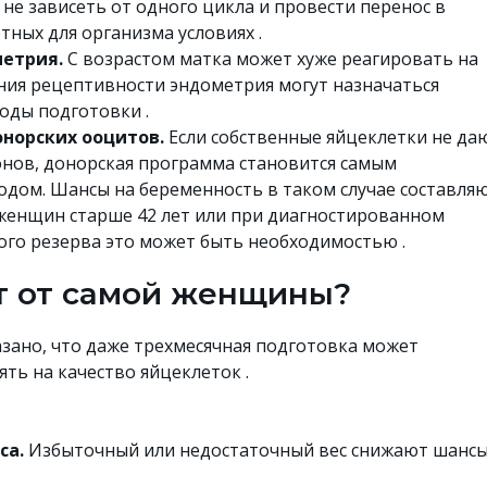
 не зависеть от одного цикла и провести перенос в
ных для организма условиях .
метрия.
С возрастом матка может хуже реагировать на
ния рецептивности эндометрия могут назначаться
оды подготовки .
онорских ооцитов.
Если собственные яйцеклетки не да
нов, донорская программа становится самым
дом. Шансы на беременность в таком случае составля
я женщин старше 42 лет или при диагностированном
го резерва это может быть необходимостью .
т от самой женщины?
азано, что даже трехмесячная подготовка может
ть на качество яйцеклеток .
са.
Избыточный или недостаточный вес снижают шансы