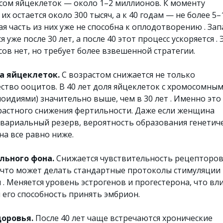
ом яйцеклеток — около 1–2 миллионов. К моменту
их остается около 300 тысяч, а к 40 годам — не более 5–
я часть из них уже не способна к оплодотворению . Зап
уже после 30 лет, а после 40 этот процесс ускоряется . 
сов нет, но требует более взвешенной стратегии.
а яйцеклеток.
С возрастом снижается не только
ество ооцитов. В 40 лет доля яйцеклеток с хромосомны
оидиями) значительно выше, чем в 30 лет . Именно это
растного снижения фертильности. Даже если женщина
вариальный резерв, вероятность образования генетич
а все равно ниже.
льного фона.
Снижается чувствительность рецепторо
, что может делать стандартные протоколы стимуляции
. Меняется уровень эстрогенов и прогестерона, что вл
 его способность принять эмбрион.
доровья.
После 40 лет чаще встречаются хронические