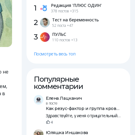
Редакция 'ПЛЮС ОДИН'
1
378 постов
+315
Тест на беременность
2
52 поста
+47
ПУЛЬС
3
110 постов
+13
Посмотреть весь топ
о не
Популярные
комментарии
ем,
а в
Елена Лацканич
в посте
Как резус-фактор и группа крови влияют на зачатие и беременность
Здравствуйте, у иеня отрицательный резус, у мужа положительны. Пятеро общих детей, младшей уде 14 лет.
4
Юляшка Иншакова