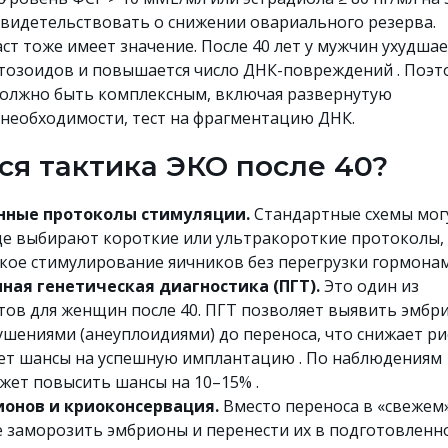
свидетельствовать о снижении овариального резерва.
ст тоже имеет значение. После 40 лет у мужчин ухудшае
тозоидов и повышается число ДНК-повреждений . Поэт
должно быть комплексным, включая развернутую
 необходимости, тест на фрагментацию ДНК.
ся тактика ЭКО после 40?
анные протоколы стимуляции.
Стандартные схемы мог
ще выбирают короткие или ультракороткие протоколы,
кое стимулирование яичников без перегрузки гормонам
ная генетическая диагностика (ПГТ).
Это один из
ов для женщин после 40. ПГТ позволяет выявить эмбр
шениями (анеуплоидиями) до переноса, что снижает ри
т шансы на успешную имплантацию . По наблюдениям
жет повысить шансы на 10–15% .
ионов и криоконсервация.
Вместо переноса в «свежем
е заморозить эмбрионы и перенести их в подготовленн