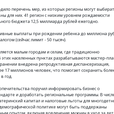
дило перечень мер, из которых регионы могут выбират
ьны для них. 41 регион с низким уровнем рождаемости
ьного бюджета 12,5 миллиарда рублей ежегодно.
тивные выплаты при рождении ребенка до миллиона ру
алогом (сейчас лимит - 50 тысяч).
ляется малым городам и селам, где традиционно
 этих населенных пунктах разрабатываются мастер-пл
хранении внедрена репродуктивная диспансеризация,
е 17 миллионов человек, что помогает сохранить боле
в год.
опечительства поручил информировать бизнес о
ндарте и доработать региональные программы. В числ
атеринский капитал и налоговые льготы для многодетн
 демографической политике могут быть поддержаны
ым опытом, включая вовлечение мужчин в уход за дет