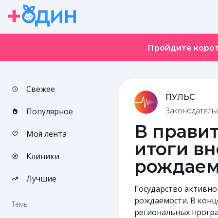
Пройдите корот
Свежее
ПУЛЬС
Законодатель
Популярное
В прави
Моя лента
итоги в
Клиники
рождаем
Лучшие
Государство активно
рождаемости. В конц
Темы
региональных програ