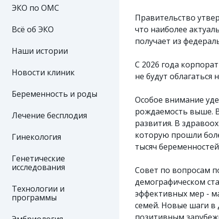
ЭКО по ОМС
Правительство утвер
Всё об ЭКО
что наиболее актуал
получает из федерал
Наши истории
С 2026 года корпора
Новости клиник
не будут облагаться н
Беременность и роды
Особое внимание уде
рождаемость выше. В
Лечение бесплодия
развития. В здравоо
которую прошли боле
Гинекология
тысяч беременностей 
Генетические
исследования
Совет по вопросам п
демографическом ста
Технологии и
эффективных мер - м
программы
семей. Новые шаги в
позитивным зарубежн