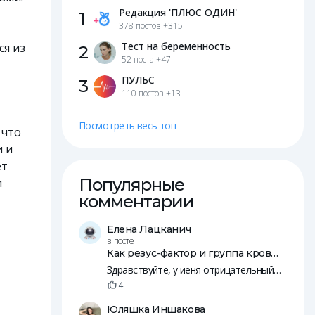
Редакция 'ПЛЮС ОДИН'
1
378 постов
+315
Тест на беременность
ся из
2
52 поста
+47
ПУЛЬС
3
110 постов
+13
Посмотреть весь топ
 что
и и
ет
Популярные
и
комментарии
Елена Лацканич
в посте
Как резус-фактор и группа крови влияют на зачатие и беременность
Здравствуйте, у иеня отрицательный резус, у мужа положительны. Пятеро общих детей, младшей уде 14 лет.
4
Юляшка Иншакова