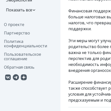
Эмбриология
Показать все
Финансовая поддержк
больше налоговых вы
налогов, что превра
О проекте
поддержки.
Партнерство
Эти меры могут улуч
Политика
конфиденциальности
родительство более 
важна не только фин
Пользовательское
перспектив для роди
соглашение
необходимость инфо
Обратная связь
внедрения органосо
Расширение финанси
также способствует 
условия для устойчи
предсказуемым и по