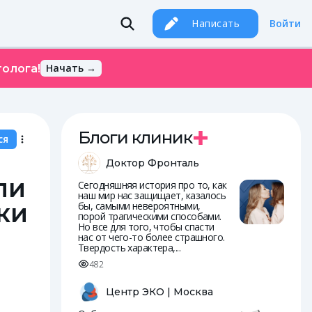
Написать
Войти
Начать →
олога!
Блоги клиник
ся
Доктор Фронталь
ли
Сегодняшняя история про то, как
наш мир нас защищает, казалось
ки
бы, самыми невероятными,
порой трагическими способами.
Но все для того, чтобы спасти
нас от чего-то более страшного.
Твердость характера,...
482
Центр ЭКО | Москва