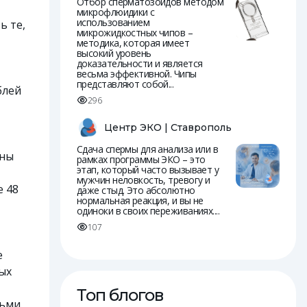
Отбор сперматозоидов методом
микрофлюидики с
использованием
ь те,
микрожидкостных чипов –
методика, которая имеет
высокий уровень
доказательности и является
весьма эффективной. Чипы
представляют собой...
блей
296
Центр ЭКО | Ставрополь
Сдача спермы для анализа или в
аны
рамках программы ЭКО – это
этап, который часто вызывает у
мужчин неловкость, тревогу и
е 48
даже стыд. Это абсолютно
нормальная реакция, и вы не
одиноки в своих переживаниях....
107
е
ых
Топ блогов
ьми.